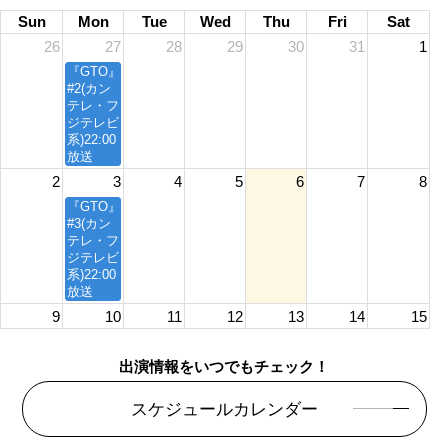
Sun
Mon
Tue
Wed
Thu
Fri
Sat
26
27
28
29
30
31
1
『GTO』
#2(カン
テレ・フ
ジテレビ
系)22:00
放送
2
3
4
5
6
7
8
『GTO』
#3(カン
テレ・フ
ジテレビ
系)22:00
放送
9
10
11
12
13
14
15
『GTO』
#4(カン
出演情報をいつでもチェック！
テレ・フ
ジテレビ
スケジュールカレンダー
系)22:00
放送