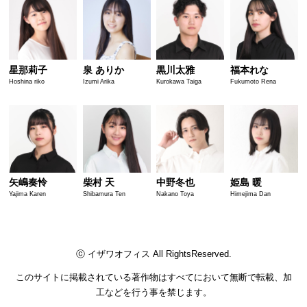
星那莉子
泉 ありか
黒川太雅
福本れな
Hoshina riko
Izumi Arika
Kurokawa Taiga
Fukumoto Rena
矢嶋奏怜
柴村 天
中野冬也
姫島 暖
Yajima Karen
Shibamura Ten
Nakano Toya
Himejima Dan
ⓒ イザワオフィス All RightsReserved.
このサイトに掲載されている著作物はすべてにおいて無断で転載、加
工などを行う事を禁じます。