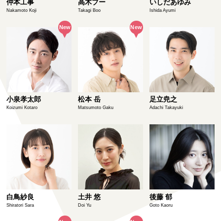
仲本工事
高木ブー
いしだあゆみ
Nakamoto Koji
Takagi Boo
Ishida Ayumi
小泉孝太郎
松本 岳
足立尭之
Koizumi Kotaro
Matsumoto Gaku
Adachi Takayuki
白鳥紗良
土井 悠
後藤 郁
Shiratori Sara
Doi Yu
Goto Kaoru