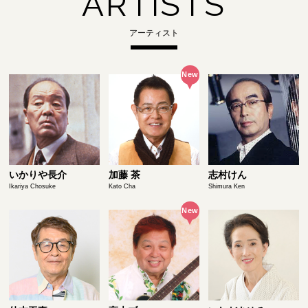
ARTISTS
アーティスト
いかりや長介
加藤 茶
志村けん
Ikariya Chosuke
Kato Cha
Shimura Ken