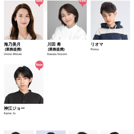
海乃美月
川田 希
リオマ
(業務提携)
(業務提携)
Rioma
Umino Mitsuki
Kawata Nozomi
神江ジョー
Kamie Jo