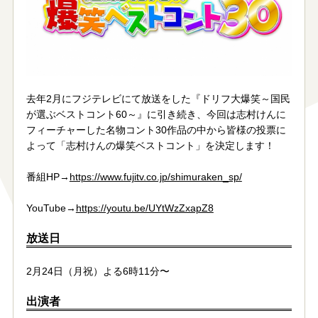
去年2月にフジテレビにて放送をした『ドリフ大爆笑～国民
が選ぶベストコント60～』に引き続き、今回は志村けんに
フィーチャーした名物コント30作品の中から皆様の投票に
よって「志村けんの爆笑ベストコント」を決定します！
番組HP→
https://www.fujitv.co.jp/shimuraken_sp/
YouTube→
https://youtu.be/UYtWzZxapZ8
放送日
2月24日（月祝）よる6時11分〜
出演者